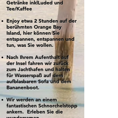
Getränke inkl
Luded und
Tee/Kaffee
Enj
oy etwa 2 Stunden auf der
berühmten Orange Bay
Island, hier können Sie
entspannen, entspannen und
tun, was Sie wollen.
Nach Ihrem Aufenthalt auf
der Insel fahren wir zurück
zum Jachthafen und halten
für Wasserspaß auf dem
aufblasbaren Sofa und dem
Bananenboot.
Wir werden an einem
fantastischen Schnorchelstopp
ankern. Erleben Sie die
wundersamen