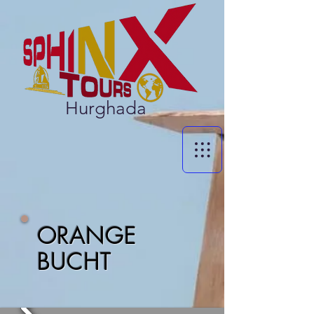
Hurghada
ORANGE
BUCHT