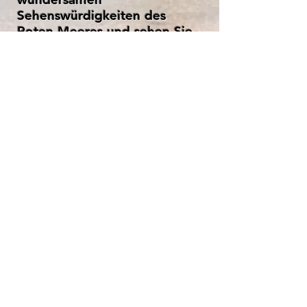
Sehenswürdigkeiten des
Roten Meeres und sehen Sie
einige erstaunliche
Meereslebewesen.
Mittags können Sie sich an
einem Mittagsbuffet
bedienen, das von unserer
erstklassigen Crew zubereitet
wird.
Was ist enthalten?
✅Überweisungen t
o/von der
Marina.
✅Schnorchelausrüstung und
Schwimmwesten.
✅ Mittagsbuffet.