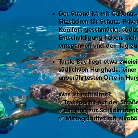
Der Strand ist mit Cabanas
Sitzsäcken für Schutz, Priv
Komfort geschmückt, sodas
Entschuldigung haben, sich 
entspannen und den Tag zu
Turtle Bay liegt etwa zweie
südlich
von Hurghada, einer
unberührtesten
Orte in Hur
Was ist enthalten?
✅Transport
rt auf der Straß
✅Eingang zur Schildkröten
✅ Mittagsbuffet mit alkoho