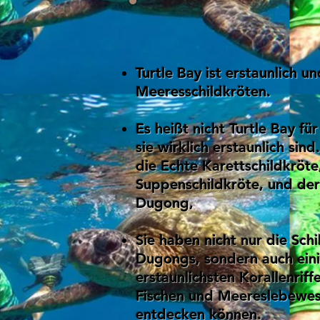
Turtle Bay ist erstaunlich 
Meeresschildkröten.
Es heißt nicht Turtle Bay fü
sie wirklich erstaunlich sind
die Echte Karettschildkröte
Suppenschildkröte, und der
Dugong,
Sie haben nicht nur die Sch
Dugongs, sondern auch ein
erstaunlichsten Korallenriff
Fischen und Meereslebewese
entdecken können.