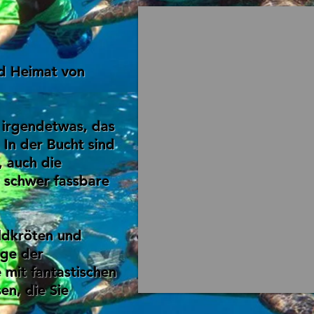
und Heimat von
r irgendetwas, das
. In der Bucht sind
, auch die
 schwer fassbare
ildkröten und
ige der
e mit fantastischen
n, die Sie