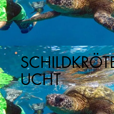
SCHILDKRÖT
UCHT