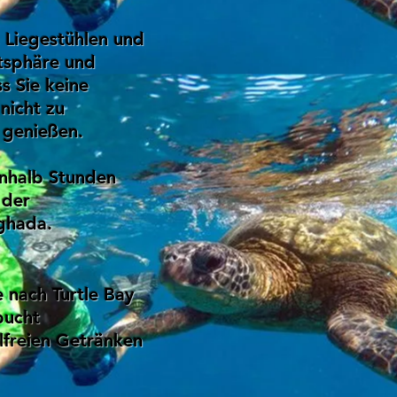
, Liegestühlen und
atsphäre und
s Sie keine
nicht zu
 genießen.
inhalb Stunden
 der
ghada.
e nach Turtle Bay
bucht
lfreien Getränken