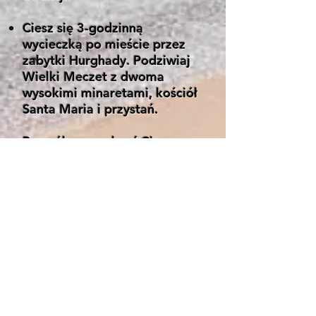
Ciesz się 3-godzinną
wycieczką po mieście przez
zabytki Hurghady. Podziwiaj
Wielki Meczet z dwoma
wysokimi minaretami, kościół
Santa Maria i przystań.
Pozwól nam zabrać Cię na
słynny Targ Rybny.
Następnie jedź do Dahar,
gdzie będziesz mógł
odwiedzić Suk i skorzystać z
oferty towarów.
Następnie udamy się do Senzo
Mall.