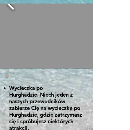
Wycieczka po
Hurghadzie.
Niech jeden z
naszych przewodników
zabierze Cię na wycieczkę po
Hurghadzie, gdzie zatrzymasz
się i spróbujesz niektórych
atrakcji.