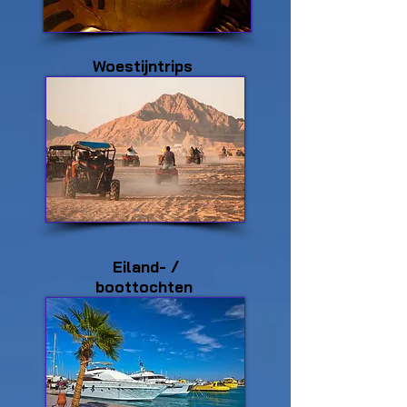
Woestijntrips
Eiland- /
boottochten