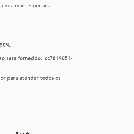
inda mais especiais.
e 50%.
o será fornecido._cc7819051-
or para atender todos os
Seguir