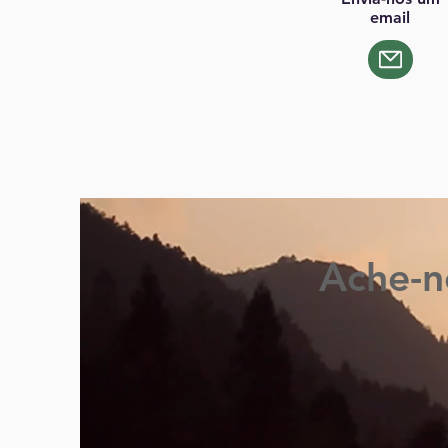
email
Ache-n