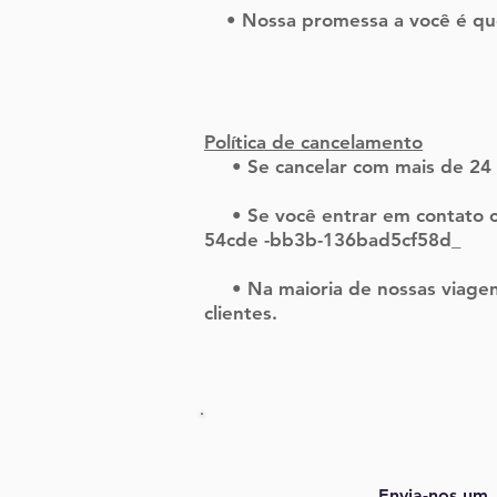
• Nossa promessa a você é que s
Política de cancelamento
• Se cancelar com mais de 24
• Se você entrar em contato co
54cde -bb3b-136bad5cf58d_
• Na maioria de nossas viagens
clientes.
Envia-nos um